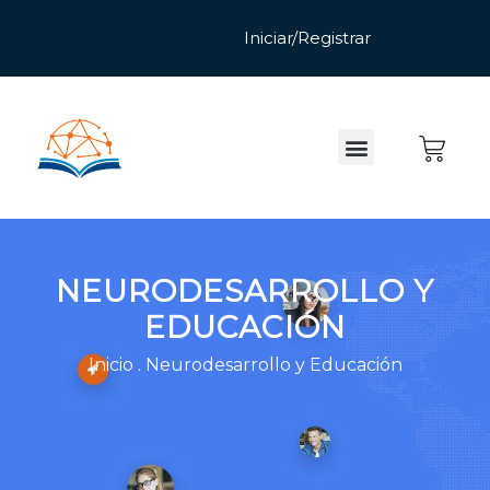
NEURODESARROLLO Y
EDUCACIÓN
Inicio
.
Neurodesarrollo y Educación