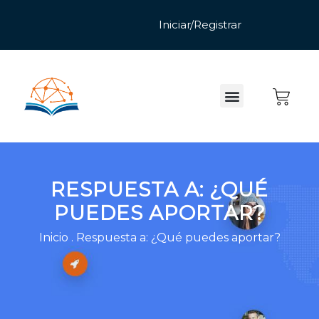
RESPUESTA A: ¿QUÉ
PUEDES APORTAR?
Inicio
.
Respuesta a: ¿Qué puedes aportar?