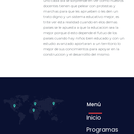
uno cada dia se sorprende en ver como nuesros
docentes tienen que pelear con protestas y
marchas para que les aprueben o les den un
trato digno y un sistema educativo mejor, es
trite ver esta realidad cuando en elos demas
paises se le apuesta a que la educacion sea la
mejor porque d esto depende el futuo de los
paises cuando hay niños bien educado y con un
estudio avanzado aportaran a un territorio lo
mejor de sus concimientos para apoyar en la
construccion y el desarrolllo del mismo.
Menú
Inicio
Programas