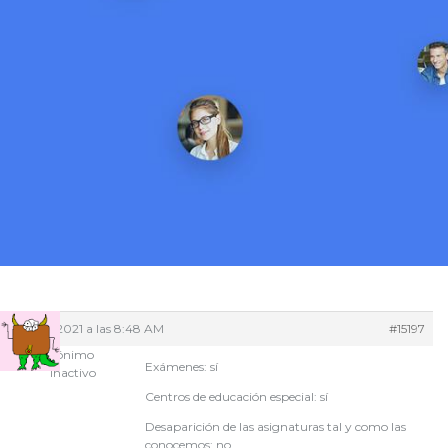
15/05/2021 a las 8:48 AM
#15197
Anónimo
Exámenes: sí
Inactivo
Centros de educación especial: sí
Desaparición de las asignaturas tal y como las
conocemos: no