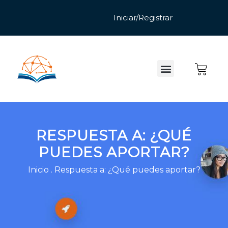
RESPUESTA A: ¿QUÉ
PUEDES APORTAR?
Inicio
.
Respuesta a: ¿Qué puedes aportar?