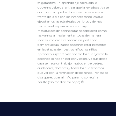
se garantiza un aprendizaje adecuado, el
gobierno debe garantizar que la ley educativa se
cumpla creo que los docentes que estamos al
frente día a día con los infantes somo los que
ejecutamos las estrategias de libros y demás
herramientas para su aprendizaje.
Más que decidir asignaturas se debe decir cómo
las vamos a implementar todas de manera
lúdicas, con cada capacitación y estando
siempre actualizados podemos estar presentes
en las etapas de nuestros niños, los niños
aprenden súper rápido por eso los que ejercen la
docencia lo hagan por convicción, ya que desde
casa se hace un trabajo mutuo entre padres,
cuidadores, docentes y todos los que tenemos
que ver con la formación de los niños. Por eso se
dice que educar al niño para no corregir al
adulto (eso me dice mi papá) 😊