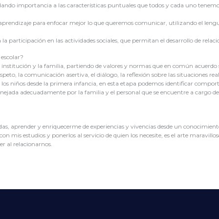
 dando importancia a las características puntuales que todos y cada uno tenemos
 aprendizaje para enfocar mejor lo que queremos comunicar, utilizando el lengu
a participación en las actividades sociales, que permitan el desarrollo de relaci
escolar?
 institución y la familia, partiendo de valores y normas que en común acuerdo 
eto, la comunicación asertiva, el diálogo, la reflexión sobre las situaciones rea
on los niños desde la primera infancia, en esta etapa podemos identificar comp
anejada adecuadamente por la familia y el personal que se encuentre a cargo d
das, aprender y enriquecerme de experiencias y vivencias desde un conocimiento p
on mis estudios y ponerlos al servicio de quien los necesite, es el arte maravil
r al relacionarnos.