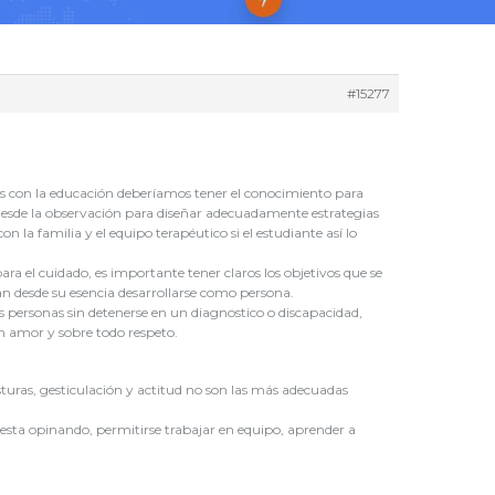
#15277
os con la educación deberíamos tener el conocimiento para
desde la observación para diseñar adecuadamente estrategias
 la familia y el equipo terapéutico si el estudiante así lo
ra el cuidado, es importante tener claros los objetivos que se
itan desde su esencia desarrollarse como persona.
as personas sin detenerse en un diagnostico o discapacidad,
n amor y sobre todo respeto.
turas, gesticulación y actitud no son las más adecuadas
 esta opinando, permitirse trabajar en equipo, aprender a