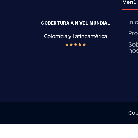
Menú
Ini
COBERTURA A NIVEL MUNDIAL
Pr
Colombia y
Latinoamérica
So
★
★
★
★
★
no
Cop