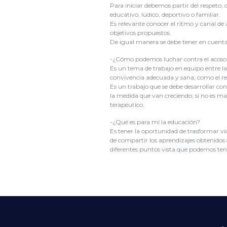
Para iniciar debemos partir del respeto,
educativo, lúdico, deportivo o familiar.
Es relevante conocer el ritmo y canal de
objetivos propuestos.
De igual manera se debe tener en cuenta l
-¿Cómo podemos luchar contra el acoso 
Es un tema de trabajo en equipo entre la
convivencia adecuada y sana; como el resp
Es un trabajo que se debe desarrollar c
la medida que van creciendo, si no es m
terapéutico.
-¿Qué es para mí la educación?
Es tener la oportunidad de trasformar vi
de compartir los aprendizajes obtenidos c
diferentes puntos vista que podemos tene