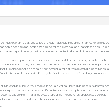
que más que un lugar, todos los profesionales que nos encontramos relacionad
as con discapacidad, organizando de forma efectiva las dinámicas de estudio 
rdo a las capacidades y destrezas del estudiante, trabajando transversalmente con
nte de sus capacidades deben asistir a una institución escolar, no solamente pa
cio afectivos, rutinas, posibles habilidades artísticas o deportivas, que le perm
nstituciones deberían trabajar por ofrecer alternativas de estudio para todas l
iento con el que el estudiante y la familia se sientan cómodos y tratados co
un lenguaje inclusivo, desde el lenguaje verbal, pero que pasa si nuestras pos
s que por diversas razones son diferentes a nosotros o piensan de otra manera.
racterísticas como mirar a los ojos, atender con respeto las propuestas de quien
tir sin juzgar ni cuestionar, tener una postura adecuada y respetuosa.
d?