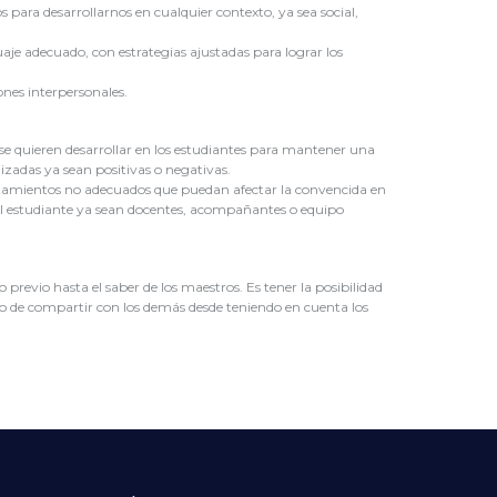
 para desarrollarnos en cualquier contexto, ya sea social,
aje adecuado, con estrategias ajustadas para lograr los
ones interpersonales.
se quieren desarrollar en los estudiantes para mantener una
lizadas ya sean positivas o negativas.
ortamientos no adecuados que puedan afectar la convencida en
el estudiante ya sean docentes, acompañantes o equipo
revio hasta el saber de los maestros. Es tener la posibilidad
loso de compartir con los demás desde teniendo en cuenta los