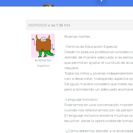
01/07/2021 a las 7:58 PM
Buenas noches.
-Centros de Educación Especial
Desde mi postura profesional considero 
atender de manera adecuada a las person
Anónimo
que permitan ajustar el currículo de acue
Inactivo
requiere.
Todos los niños y jóvenes independienteme
van a desarrollar, trabajando aspectos so
De igual manera considero que todas las i
pero si brindando un adecuado acompañam
-Lenguaje Inclusivo
Podríamos en una conversación mantener 
cuando nos relacionamos con las persona
El lenguaje inclusivo encierra muchas ca
escuchar, darse la oportunidad de compar
-¿Cómo debemos atender a la diversida