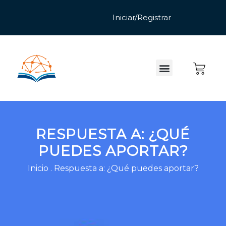
RESPUESTA A: ¿QUÉ
PUEDES APORTAR?
Inicio
.
Respuesta a: ¿Qué puedes aportar?