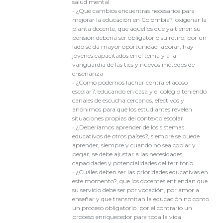
salud mental
• ¿Qué cambios encuentras necesarios para
mejorar la educación en Colombia?, oxigenar la
planta docente, que aquellos que ya tienen su
pensión debería ser obligatorio su retiro, por un
lado se da mayor oportunidad laborar, hay
jóvenes capacitados en el tema y a la
vanguardia de las tics y nuevos métodos de
enseñanza
• ¿Cómo podemos luchar contra el acoso
escolar?, educando en casa y el colegio teniendo
canales de escucha cercanos, efectivos y
anónimos para que los estudiantes revelen
situaciones propias del contexto escolar
• ¿Deberíamos aprender de los sistemas
educativos de otros países?, siempre se puede
aprender, siempre y cuando no sea copiar y
pegar, se debe ajustar a las necesidades,
capacidades y potencialidades del territorio
• ¿Cuáles deben ser las prioridades educativas en
este momento?, que los docentes entiendan que
su servicio debe ser por vocación, por amor a
enseñar y que transmitan la educación no como
un proceso obligatorio, por el contrario un
proceso enriquecedor para toda la vida