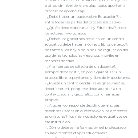
a otros, sin nivel de jerarquías, todos aportan al
proceso de aprendizaje
• ¿Debe haber un pacto sobre Educación?, si
entre todas las partes del proceso educativo
• ¿Quién debe elaborar la Ley Educativa?, todos
los actores involucrados
• ¿Deben los gobiernos decidir si en un centro
educativo debe haber móviles o libros de texto?,
no tanto si los hay o no, sino una regulación del
uso de las tecnologías y equipos móviles en
menores de edad
• ¿Y la libertad de cátedra de un docente?,
siempre debe existir, en pro a garantizar un
proceso libre, espontaneo y libre de imposiciones
• ¿Puede un centro decidir las asignaturas?, si,
debería ser así, porque se debe adaptar a un
contexto social y geográfico con dinámicas
propias
• ¿A quién corresponde decidir qué lenguas
deben ser usadas en el centro o en las diferentes
asignaturas?; los mismos actores educativos de
esa institución
• ¿Cómo debe ser la formación del profesorado
en las diferentes etapas educativas?,