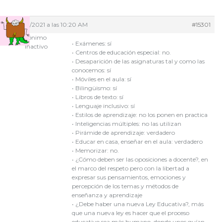
09/08/2021 a las 10:20 AM
#15301
Anónimo
• Exámenes: sí
Inactivo
• Centros de educación especial: no.
• Desaparición de las asignaturas tal y como las
conocemos: sí
• Móviles en el aula: sí
• Bilingüismo: sí
• Libros de texto: sí
• Lenguaje inclusivo: sí
• Estilos de aprendizaje: no los ponen en practica
• Inteligencias múltiples: no las utilizan
• Pirámide de aprendizaje: verdadero
• Educar en casa, enseñar en el aula: verdadero
• Memorizar: no.
• ¿Cómo deben ser las oposiciones a docente?, en
el marco del respeto pero con la libertad a
expresar sus pensamientos, emociones y
percepción de los temas y métodos de
enseñanza y aprendizaje
• ¿Debe haber una nueva Ley Educativa?, más
que una nueva ley es hacer que el proceso
educativo sea más humano, donde unos guían