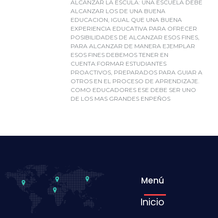
ALCANZAR LA ESCULA: UNA ESCUELA DEBE
ALCANZAR LOS DE UNA BUENA
EDUCACION, IGUAL QUE UNA BUENA
EXPERIENCIA EDUCATIVA PARA OFRECER
POSIBILIDADES DE ALCANZAR ESOS FINES,
PARA ALCANZAR DE MANERA EJEMPLAR
ESOS FINES DEBEMOS TENER EN
CUENTA:FORMAR ESTUDIANTES
PROACTIVOS, PREPARADOS PARA GUIAR A
OTROS EN EL PROCESO DE APRENDIZAJE.
COMO EDUCADORES ESE DEBE SER UNO
DE LOS MAS GRANDES ENPEÑOS
Menú
Inicio