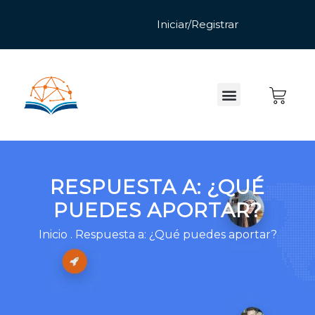
RESPUESTA A: ¿QUÉ
PUEDES APORTAR?
Inicio
.
Respuesta a: ¿Qué puedes aportar?