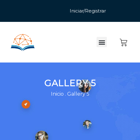
GALLERY 5
Inicio
.
Gallery 5