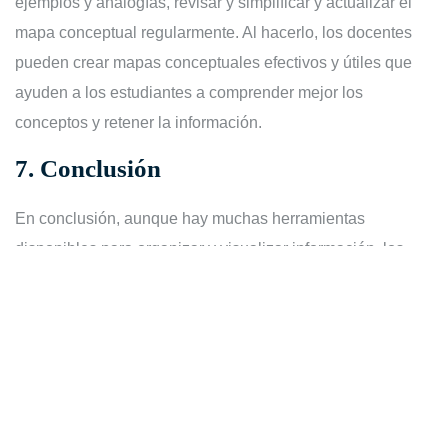
ejemplos y analogías, revisar y simplificar y actualizar el
mapa conceptual regularmente. Al hacerlo, los docentes
pueden crear mapas conceptuales efectivos y útiles que
ayuden a los estudiantes a comprender mejor los
conceptos y retener la información.
7.
Conclusión
En conclusión, aunque hay muchas herramientas
disponibles para organizar y visualizar información, los
mapas conceptuales siguen siendo una herramienta
valiosa y útil. Permiten organizar información compleja,
fomentar la creatividad y el pensamiento crítico, y son una
herramienta excelente para el aprendizaje y la
colaboración. Si todavía no has probado a utilizar un mapa
conceptual, ¡te animo a que lo intentes!