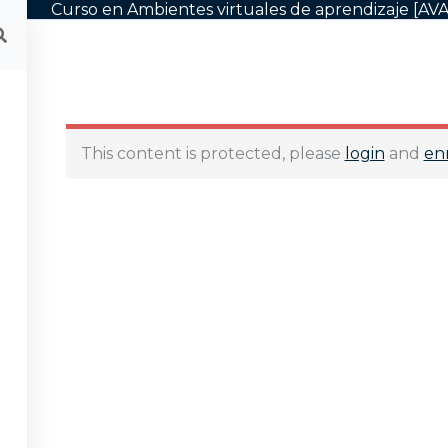
Curso en Ambientes virtuales de aprendizaje [AVA
Inicio
Programas
This content is protected, please
login
and
enr
Ayuda
cio
Preguntas Frecuentes
ogramas
Nuestros docentes
bre
Metodología de estudio
sotros
Politicas de certificación