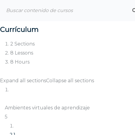
info@coorpoalianza.com
Currículum
2 Sections
8 Lessons
8 Hours
Menú
Expand all sections
Collapse all sections
Ini
Ambientes virtuales de aprendizaje
Pr
5
So
no
COBERTURA A NIVEL MUNDIAL
2.1