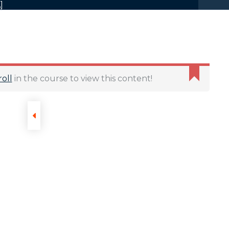
]
Sobre nosotros
oll
in the course to view this content!
Contáctanos
+57 (300) 463-5844
Chat de Facebook
Contáctenos