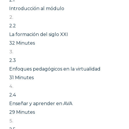
Colombia y
Latinoamérica
Introducción al módulo
★
★
★
★
★
2.2
La formación del siglo XXI
32 Minutes
Cop
2.3
Enfoques pedagógicos en la virtualidad
31 Minutes
2.4
Enseñar y aprender en AVA
29 Minutes